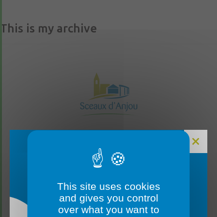
This is my archive
FERMETURE MAIRIE
This site uses cookies
CONTACTEZ-NOUS
and gives you control
over what you want to