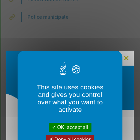
Police municipale
Accueil
La commune
Municipalité
FERMETURE MAIRIE
This site uses cookies
and gives you control
over what you want to
activate
OK, accept all
La mairie sera fermée du lundi 3 août au vendredi
14 août inclus. ✅ Un service d’urgence reste
Deny all cookies