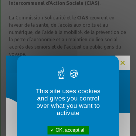
Intercommunal d’Action Sociale (CIAS)
.
La Commission Solidarité et le
CIAS
œuvrent en
faveur de la santé, de l’accès aux droits et au
numérique, de l’aide à la mobilité, de la prévention de
la perte d’autonomie et au maintien du lien social
auprès des seniors et de l’accueil du public gens du
voyage.
Acteur de coordination, le
CIAS
agit en lien étroit
avec les communes, les CCAS et les autres parties
prenantes du territoire pour fédérer et mutualiser les
FERMETURE MAIRIE
This site uses cookies
énergies, et pour favoriser un développement
and gives you control
territorial porteur de valeurs communes empreintes
over what you want to
de solidarités.
activate
Transport solidaire, portage de repas à domicile,
maisons de santé, aide aux démarches au sein des
OK, accept all
La mairie sera fermée du lundi 3 août au vendredi
Maisons France Services, ou encore animations