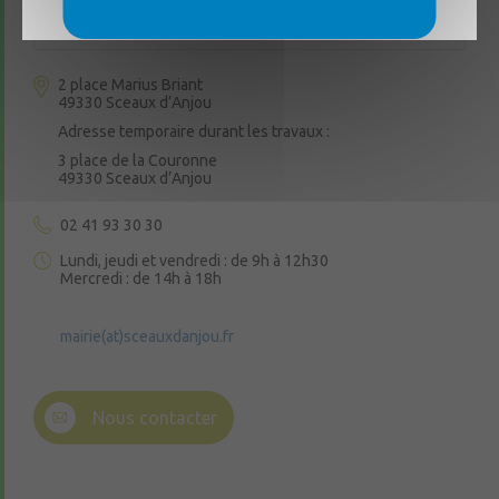
été à toutes et à tous ! ☀️
Sceaux d'Anjou
2 place Marius Briant
49330 Sceaux d’Anjou
Adresse temporaire durant les travaux :
3 place de la Couronne
49330 Sceaux d’Anjou
02 41 93 30 30
Lundi, jeudi et vendredi : de 9h à 12h30
Mercredi : de 14h à 18h
mairie(at)sceauxdanjou.fr
Nous contacter