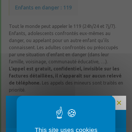
Enfants en danger : 119
Tout le monde peut appeler le 119 (24h/24 et 7j/7).
Enfants, adolescents confrontés eux-mêmes au
danger, ou appelant pour un autre enfant qu’ils
connaissent. Les adultes confrontés ou préoccupés
par une situation d’enfant en danger (dans leur
famille, voisinage, communauté éducative, …).
L’appel est gratuit, confidentiel, invisible sur les
factures détaillées, il n’apparaît sur aucun relevé
de téléphone.
Les appels des mineurs sont traités en
priorité.
Femmes victimes de violences : 39 19
FERMETURE MAIRIE
This site uses cookies