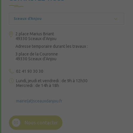
Nom ou raison sociale ou dénomination sociale
du bénéficiaire
Nom de l’architecte auteur du projet
Sceaux d'Anjou
architectural
2 place Marius Briant
Numéro de l’autorisation et date de sa
49330 Sceaux d’Anjou
délivrance
Adresse temporaire durant les travaux :
Nature du projet
3 place de la Couronne
49330 Sceaux d’Anjou
Superficie du terrain
02 41 93 30 30
Adresse de la mairie où le dossier peut être
consulté
Lundi, jeudi et vendredi : de 9h à 12h30
Mercredi : de 14h à 18h
Mentions légales liées au type du projet.
En cas de contestation, il appartient au
mairie(at)sceauxdanjou.fr
bénéficiaire d’apporter la preuve qu’il a bien
rempli les formalités d’affichage par tout
moyen : témoignage, constat d’huissier… Le
Nous contacter
défaut d’affichage sur le terrain ne rend pas