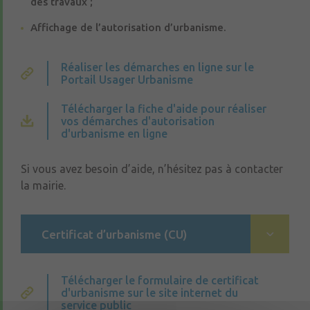
des travaux ;
Affichage de l’autorisation d’urbanisme.
Réaliser les démarches en ligne sur le
Portail Usager Urbanisme
Télécharger la fiche d'aide pour réaliser
vos démarches d'autorisation
d'urbanisme en ligne
Si vous avez besoin d’aide, n’hésitez pas à contacter
la mairie.
Certificat d’urbanisme (CU)
Le
certificat d’urbanisme
est un document
d’information : il n’est pas une autorisation. Il
Télécharger le formulaire de certificat
d'urbanisme sur le site internet du
en existe 2 types : le certificat d’information
service public