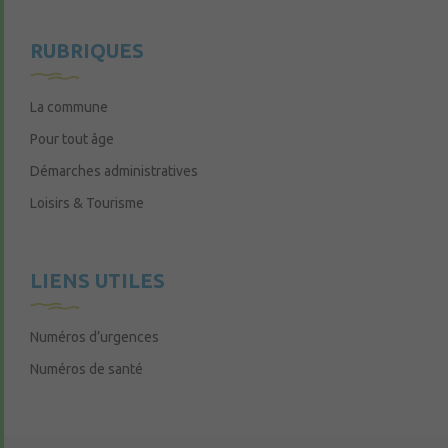
l’autorisation illégale, mais il permet un
recours contentieux pendant toute la durée
RUBRIQUES
des travaux et jusqu’à six mois après leur
achèvement.
La commune
Pour tout âge
Démarches administratives
Loisirs & Tourisme
LIENS UTILES
Numéros d’urgences
Numéros de santé