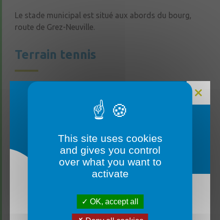
Le stade municipal est situé aux abords du bourg,
route de Grez-Neuville.
Terrain tennis
Le terrain de tennis accueille les matchs et
entraînements. Il se situe juste à côté du stade
municipal (route de Grez). Il y a deux courts de tennis
extérieurs. Pour plus d’information, prendre contact
FERMETURE MAIRIE
avec Mr LESAINT à l’adresse mail :
This site uses cookies
davidlesaint@wanadoo.fr
.
and gives you control
over what you want to
activate
Terrain de pétanque
OK, accept all
La mairie sera fermée du lundi 3 août au vendredi
Les terrains de pétanque de la commune ont été
14 août inclus. ✅ Un service d’urgence reste