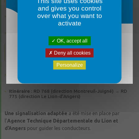
This site uses cookies
and gives you control
over what you want to
Déviation à partir du carrefour du Trou Noir (RD
770/391)
activate
Itinéraire
: RD 770 → RD 775 (direction Angers) →
Montreuil-Juigné → RD 768 (direction Feneu)
OK, accept all
La mairie sera fermée du lundi 3 août au vendredi
14 août inclus. ✅ Un service d’urgence reste
2. Sens Feneu → Le Lion-d’Angers
Deny all cookies
joignable par téléphone au 06 07 70 46 48. 🔄
Réouverture le lundi 17 août aux horaires
Personalize
habituels. Merci de votre compréhension et bon
été à toutes et à tous ! ☀️
Déviation à partir du giratoire de la Croix de Beauvais
(RD 768/74)
Itinéraire
: RD 768 (direction Montreuil-Juigné) → RD
775 (direction Le Lion-d’Angers)
Une signalisation adaptée
a été mise en place par
l’
Agence Technique Départementale du Lion et
d’Angers
pour guider les conducteurs.