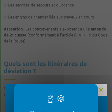
✅ Les services de secours et d’urgence
✅ Les engins de chantier liés aux travaux en cours
Attention
: Les contrevenants s’exposent à une
amende
de 2ᵉ classe
(conformément à l’article R. 411-19 du Code
de la Route).
Quels sont les itinéraires de
déviation ?
Pour contourner les zones interdites, les poids lourds
doivent emprunter les itinéraires suivants :
1. Sens Le Lion-d’Angers → Feneu
FERMETURE MAIRIE