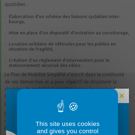
quotidien :
Élaboration d’un schéma des liaisons cyclables inter-
bourgs,
Mise en place d’un dispositif d’incitation au covoiturage,
Location solidaire de véhicules pour les publics en
situation de fragilité,
Création d’un règlement d’intervention pour le
stationnement sécurisé des vélos.
Le Plan de Mobilité Simplifié s’inscrit dans la continuité
de ces démarches et a pour objectif de structurer la
stratégie de mobilité du territoire pour les années à venir.
Il s’articule autour d’un diagnostic, d’une stratégie et d’un
programme d’actions concrètes.
Il est possible de faire vos observations :
FERMETURE MAIRIE
– par courrier postal adressé à l’attention de Monsieur le
This site uses cookies
Président de la Communauté de communes des Vallées
and gives you control