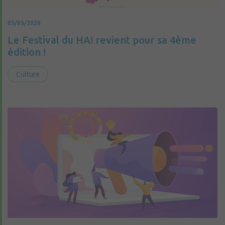
05/05/2026
Le Festival du HA! revient pour sa 4ème
édition !
Culture