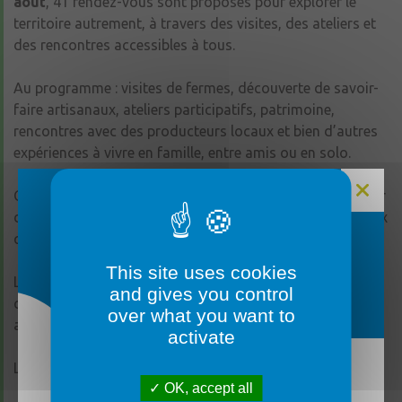
août
, 41 rendez-vous sont proposés pour explorer le
territoire autrement, à travers des visites, des ateliers et
des rencontres accessibles à tous.
Au programme : visites de fermes, découverte de savoir-
faire artisanaux, ateliers participatifs, patrimoine,
rencontres avec des producteurs locaux et bien d’autres
expériences à vivre en famille, entre amis ou en solo.
Cette programmation estivale est l’occasion de découvrir
des lieux parfois méconnus et de rencontrer celles et ceux
qui font vivre le territoire au quotidien.
FERMETURE MAIRIE
This site uses cookies
Les places étant limitées, la réservation est vivement
and gives you control
conseillée auprès de l’Office de Tourisme de l’Anjou Bleu
over what you want to
au
02 41 92 86 83
.
activate
Le programme complet est disponible ici :
ICI
OK, accept all
La mairie sera fermée du lundi 3 août au vendredi