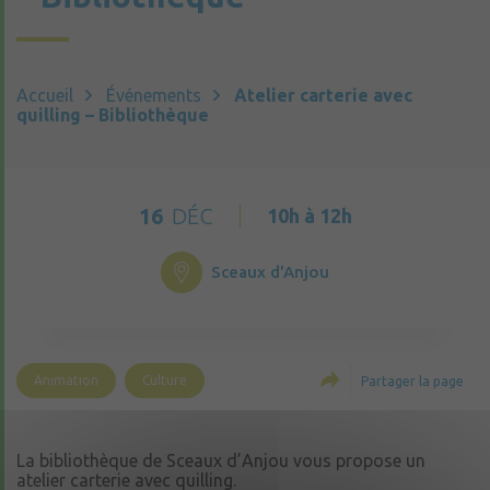
Accueil
Événements
Atelier carterie avec
quilling – Bibliothèque
16
DÉC
10h à 12h
Sceaux d'Anjou
Animation
Culture
Partager la page
La bibliothèque de Sceaux d’Anjou vous propose un
atelier carterie avec quilling.