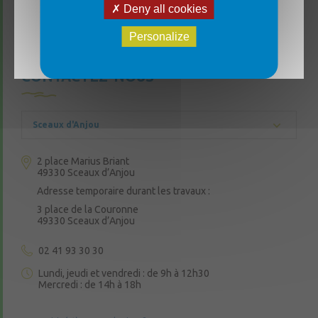
Deny all cookies
joignable par téléphone au 06 07 70 46 48. 🔄
Réouverture le lundi 17 août aux horaires
Personalize
habituels. Merci de votre compréhension et bon
été à toutes et à tous ! ☀️
CONTACTEZ-NOUS
Sceaux d'Anjou
2 place Marius Briant
49330 Sceaux d’Anjou
Adresse temporaire durant les travaux :
3 place de la Couronne
49330 Sceaux d’Anjou
02 41 93 30 30
Lundi, jeudi et vendredi : de 9h à 12h30
Mercredi : de 14h à 18h