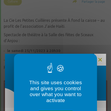
Culture
Partager la page
La Cie Les Petites Cuillères présente À fond la caisse – au
profit de l’association J’aide Haïti.
Spectacle de théâtre à la Salle des fêtes de Sceaux
d’Anjou :
le samedi 25/11/2023 à 20h30
le dimanche 26/11/2023 à 15h
Réservations : jaide.haiti@aol.fr ou au 06 71 98 87 6
FERMETURE MAIRIE
This site uses cookies
and gives you control
over what you want to
activate