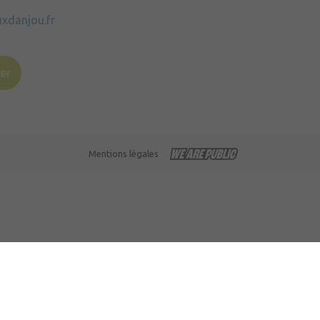
uxdanjou.fr
er
Mentions légales