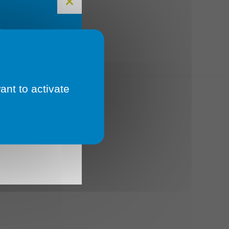
E
ant to activate
 Un
 🔄