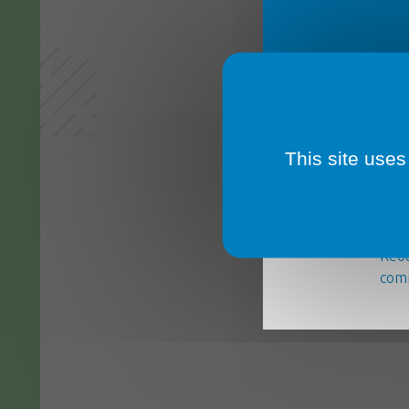
This site uses
La m
serv
Réou
comp