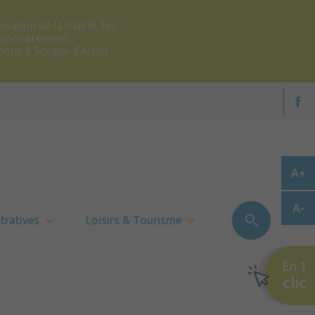
vation de la mairie, les
temporairement
ronne à Sceaux-d’Anjou
A+
A-
tratives
Loisirs & Tourisme
En 1
clic