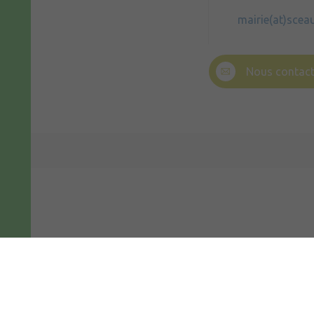
mairie(at)scea
Nous contact