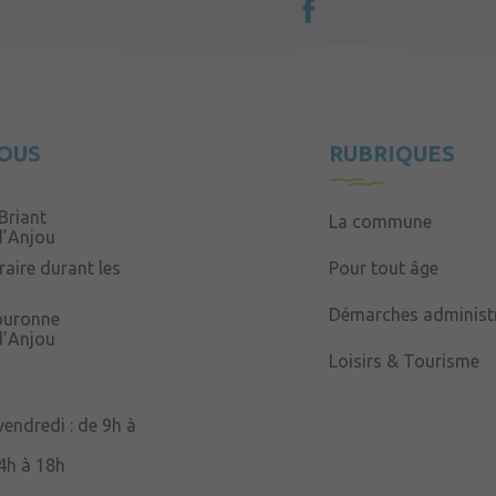
OUS
RUBRIQUES
Briant
La commune
d’Anjou
aire durant les
Pour tout âge
Démarches administr
Couronne
d’Anjou
Loisirs & Tourisme
 vendredi : de 9h à
14h à 18h