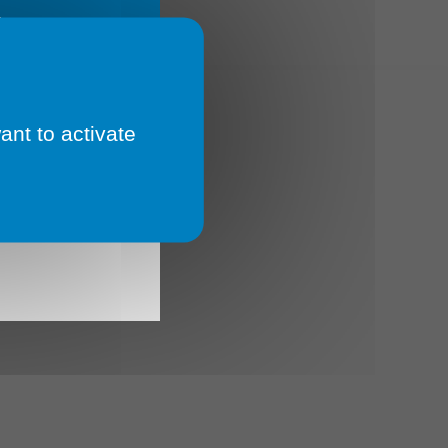
E
ant to activate
 Un
 🔄