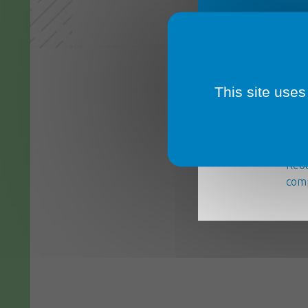
This site uses
La m
serv
Réou
comp