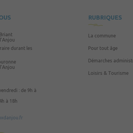
OUS
RUBRIQUES
Briant
La commune
d’Anjou
aire durant les
Pour tout âge
Démarches administr
Couronne
d’Anjou
Loisirs & Tourisme
 vendredi : de 9h à
14h à 18h
uxdanjou.fr