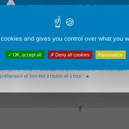
FERMETURE MAIRI
 cookies and gives you control over what you w
Démarches administratives
OK, accept all
Deny all cookies
Personalize
airie sera fermée du lundi 3 août au vendredi 14 août inclus. ✅
ice d’urgence reste joignable par téléphone au 06 07 70 46 48.
verture le lundi 17 août aux horaires habituels. Merci de votre
Loisirs & Tourisme
réhension et bon été à toutes et à tous ! ☀️
Pour tout âge
La commune