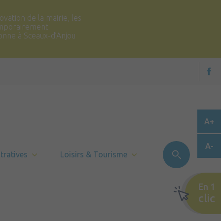
vation de la mairie, les
temporairement
ronne à Sceaux-d’Anjou
A+
A-
tratives
Loisirs & Tourisme
En 1
clic