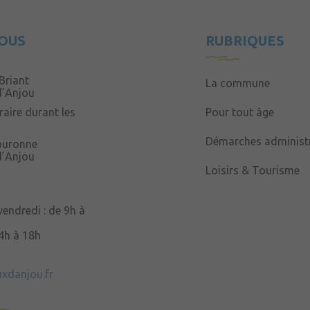
OUS
RUBRIQUES
Briant
La commune
d’Anjou
aire durant les
Pour tout âge
Démarches administr
Couronne
d’Anjou
Loisirs & Tourisme
 vendredi : de 9h à
14h à 18h
uxdanjou.fr