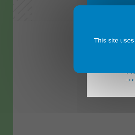
This site uses
La m
serv
Réou
comp