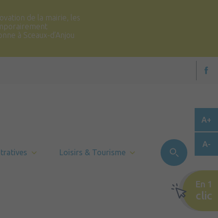
vation de la mairie, les
temporairement
ronne à Sceaux-d’Anjou
A+
A-
tratives
Loisirs & Tourisme
En 1
clic