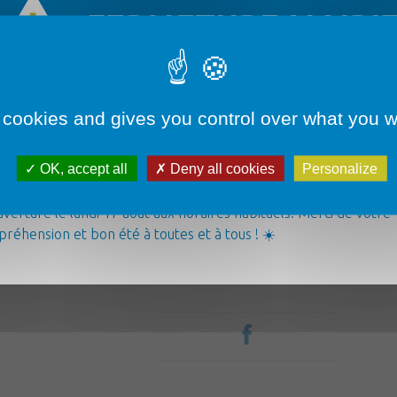
FERMETURE MAIRI
 cookies and gives you control over what you w
Démarches administratives
OK, accept all
Deny all cookies
Personalize
airie sera fermée du lundi 3 août au vendredi 14 août inclus. ✅
ice d’urgence reste joignable par téléphone au 06 07 70 46 48.
verture le lundi 17 août aux horaires habituels. Merci de votre
Loisirs & Tourisme
réhension et bon été à toutes et à tous ! ☀️
Pour tout âge
La commune