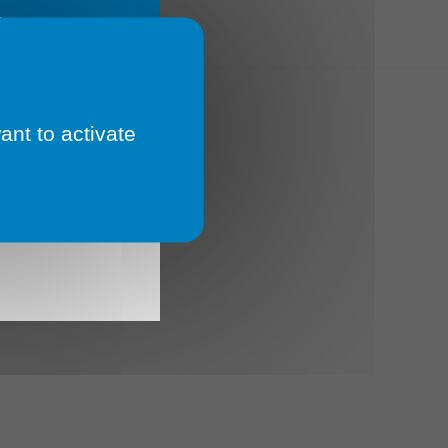
E
ant to activate
 Un
 🔄