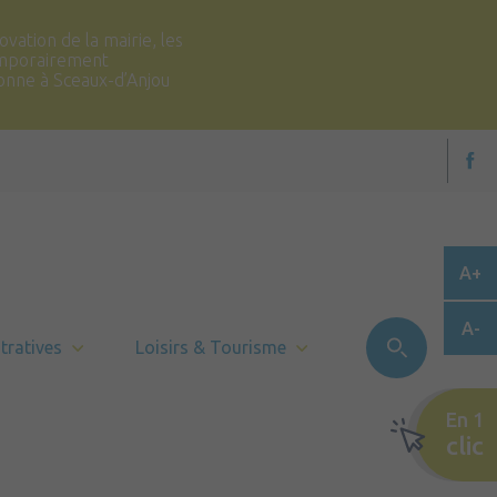
vation de la mairie, les
temporairement
ronne à Sceaux-d’Anjou
A+
A-
tratives
Loisirs & Tourisme
En 1
clic