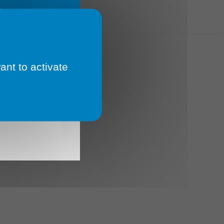
E
ant to activate
 Un
 🔄