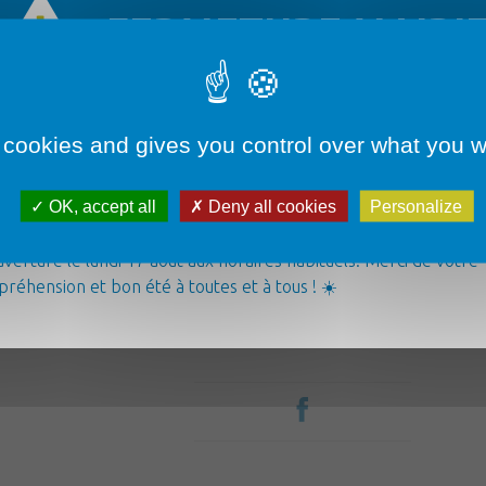
FERMETURE MAIRI
 cookies and gives you control over what you w
Démarches administratives
OK, accept all
Deny all cookies
Personalize
airie sera fermée du lundi 3 août au vendredi 14 août inclus. ✅
ice d’urgence reste joignable par téléphone au 06 07 70 46 48.
verture le lundi 17 août aux horaires habituels. Merci de votre
Loisirs & Tourisme
réhension et bon été à toutes et à tous ! ☀️
Pour tout âge
La commune