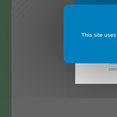
This site uses
La m
serv
Réou
comp