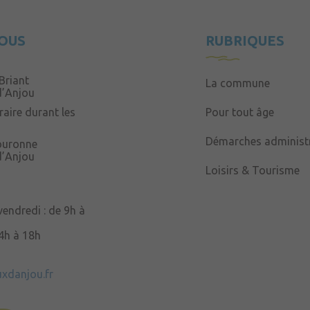
OUS
RUBRIQUES
Briant
La commune
d’Anjou
aire durant les
Pour tout âge
Démarches administr
Couronne
d’Anjou
Loisirs & Tourisme
 vendredi : de 9h à
14h à 18h
uxdanjou.fr