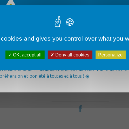
FERMETURE MAIRI
 cookies and gives you control over what you w
Démarches administratives
OK, accept all
Deny all cookies
Personalize
airie sera fermée du lundi 3 août au vendredi 14 août inclus. ✅
ice d’urgence reste joignable par téléphone au 06 07 70 46 48.
verture le lundi 17 août aux horaires habituels. Merci de votre
Loisirs & Tourisme
réhension et bon été à toutes et à tous ! ☀️
Pour tout âge
La commune