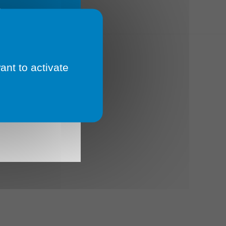
E
ant to activate
 Un
 🔄