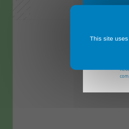
This site uses
La m
serv
Réou
comp