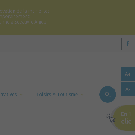
vation de la mairie, les
temporairement
ronne à Sceaux-d’Anjou
A+
A-
tratives
Loisirs & Tourisme
En 1
clic