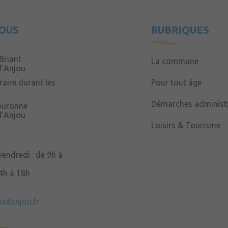
OUS
RUBRIQUES
Briant
La commune
d’Anjou
aire durant les
Pour tout âge
Démarches administr
Couronne
d’Anjou
Loisirs & Tourisme
 vendredi : de 9h à
14h à 18h
uxdanjou.fr