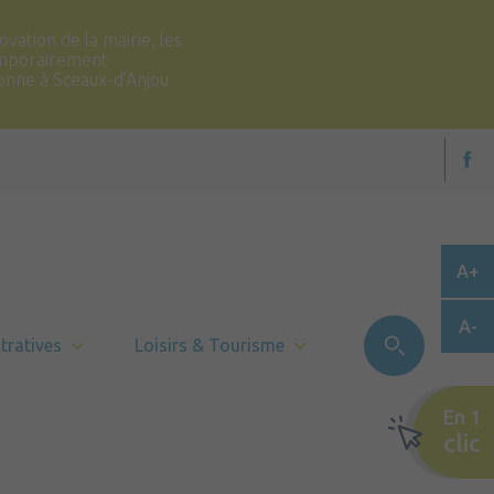
vation de la mairie, les
temporairement
ronne à Sceaux-d’Anjou
A+
A-
tratives
Loisirs & Tourisme
En 1
clic