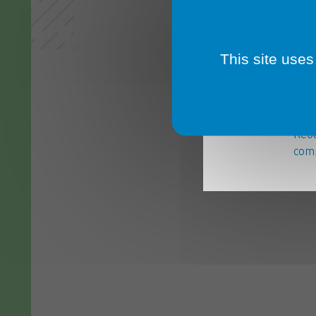
This site uses
La m
serv
Réou
comp