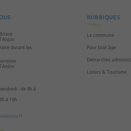
OUS
RUBRIQUES
Briant
La commune
d’Anjou
aire durant les
Pour tout âge
Démarches administr
Couronne
d’Anjou
Loisirs & Tourisme
 vendredi : de 9h à
14h à 18h
uxdanjou.fr