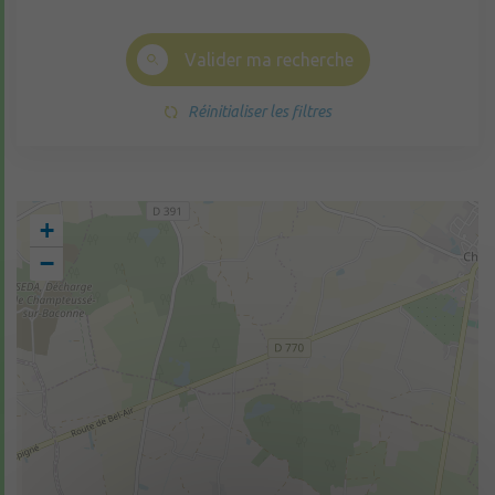
Valider ma recherche
Réinitialiser les filtres
+
−