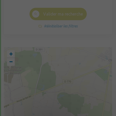
Valider ma recherche
Réinitialiser les filtres
+
−