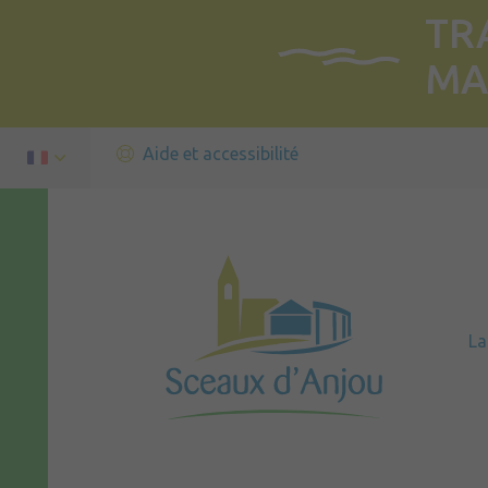
TR
MA
Aide et accessibilité
L