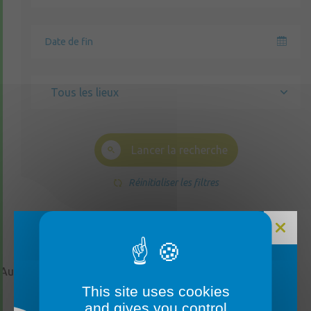
Tous les lieux
Lancer la recherche
Réinitialiser les filtres
Aucun événement trouvé
FERMETURE MAIRIE
This site uses cookies
and gives you control