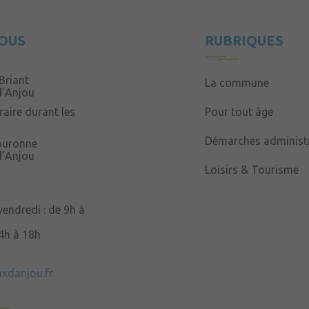
OUS
RUBRIQUES
Briant
La commune
d’Anjou
aire durant les
Pour tout âge
Démarches administr
Couronne
d’Anjou
Loisirs & Tourisme
 vendredi : de 9h à
14h à 18h
uxdanjou.fr