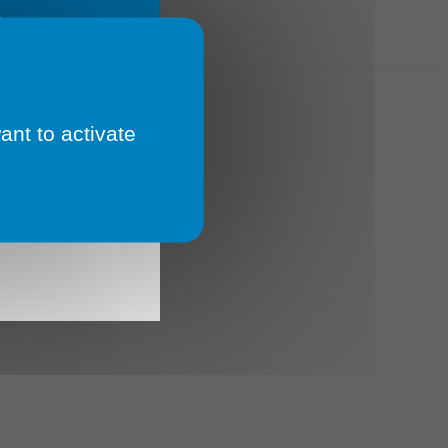
E
ant to activate
 Un
 🔄