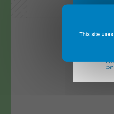
This site uses
La m
serv
Réou
comp