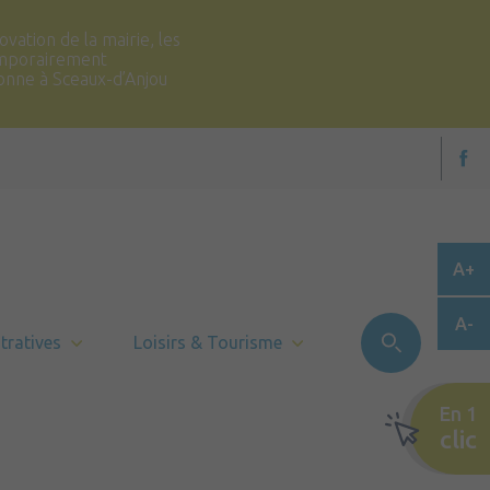
vation de la mairie, les
temporairement
ronne à Sceaux-d’Anjou
A+
A-
tratives
Loisirs & Tourisme
En 1
clic