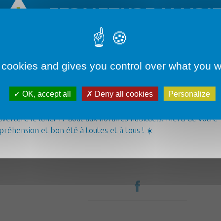
FERMETURE MAIRI
 cookies and gives you control over what you w
Démarches administratives
OK, accept all
Deny all cookies
Personalize
airie sera fermée du lundi 3 août au vendredi 14 août inclus. ✅
ice d’urgence reste joignable par téléphone au 06 07 70 46 48.
verture le lundi 17 août aux horaires habituels. Merci de votre
Loisirs & Tourisme
réhension et bon été à toutes et à tous ! ☀️
Pour tout âge
La commune