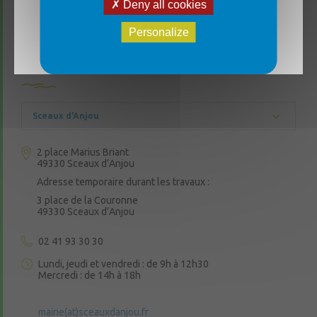
Deny all cookies
joignable par téléphone au 06 07 70 46 48. 🔄
Réouverture le lundi 17 août aux horaires
Personalize
habituels. Merci de votre compréhension et bon
été à toutes et à tous ! ☀️
CONTACTEZ-NOUS
Sceaux d'Anjou
2 place Marius Briant
49330 Sceaux d’Anjou
Adresse temporaire durant les travaux :
3 place de la Couronne
49330 Sceaux d’Anjou
02 41 93 30 30
Lundi, jeudi et vendredi : de 9h à 12h30
Mercredi : de 14h à 18h
mairie(at)sceauxdanjou.fr