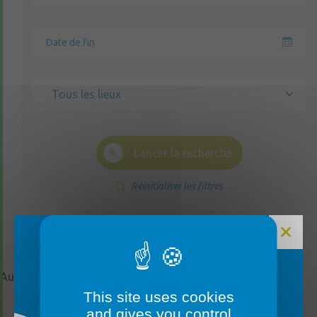
Tous les lieux
Lancer la recherche
Réinitialiser les filtres
Aucun événement trouvé
FERMETURE MAIRIE
This site uses cookies
and gives you control